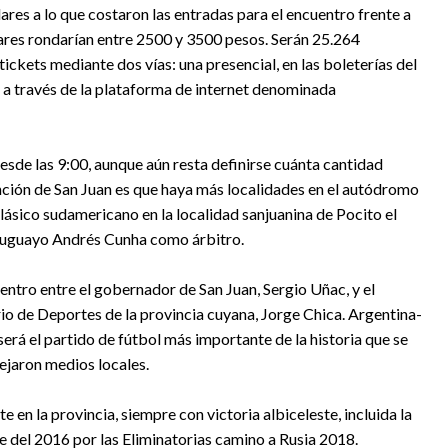
ilares a lo que costaron las entradas para el encuentro frente a
lares rondarían entre 2500 y 3500 pesos. Serán 25.264
ickets mediante dos vías: una presencial, en las boleterías del
l, a través de la plataforma de internet denominada
sde las 9:00, aunque aún resta definirse cuánta cantidad
nción de San Juan es que haya más localidades en el autódromo
 clásico sudamericano en la localidad sanjuanina de Pocito el
 uruguayo Andrés Cunha como árbitro.
entro entre el gobernador de San Juan, Sergio Uñac, y el
io de Deportes de la provincia cuyana, Jorge Chica. Argentina-
será el partido de fútbol más importante de la historia que se
lejaron medios locales.
e en la provincia, siempre con victoria albiceleste, incluida la
e del 2016 por las Eliminatorias camino a Rusia 2018.