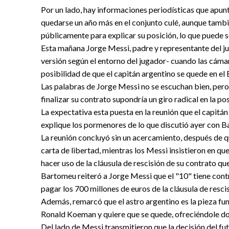
Por un lado, hay informaciones periodísticas que apunt
quedarse un año más en el conjunto culé, aunque tamb
públicamente para explicar su posición, lo que puede s
Esta mañana Jorge Messi, padre y representante del ju
versión según el entorno del jugador- cuando las cáma
posibilidad de que el capitán argentino se quede en el
Las palabras de Jorge Messi no se escuchan bien, per
finalizar su contrato supondría un giro radical en la po
La expectativa esta puesta en la reunión que el capitá
explique los pormenores de lo que discutió ayer con 
La reunión concluyó sin un acercamiento, después de qu
carta de libertad, mientras los Messi insistieron en qu
hacer uso de la cláusula de rescisión de su contrato que
Bartomeu reiteró a Jorge Messi que el "10" tiene contr
pagar los 700 millones de euros de la cláusula de resci
Además, remarcó que el astro argentino es la pieza f
Ronald Koeman y quiere que se quede, ofreciéndole do
Del lado de Messi transmitieron que la decisión del fu