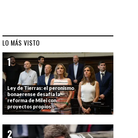
LO MÁS VISTO
Ley de Tierras: el peronismo
bonaerense desafía la
reforma de Milei con
proyectos propios