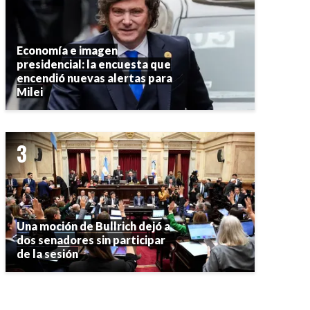
Economía e imagen
presidencial: la encuesta que
encendió nuevas alertas para
Milei
Una moción de Bullrich dejó a
dos senadores sin participar
de la sesión