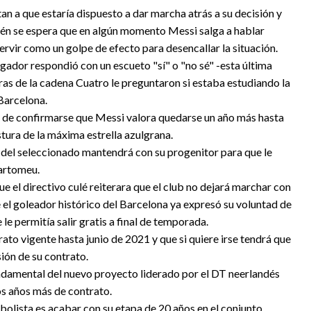
an a que estaría dispuesto a dar marcha atrás a su decisión y
ién se espera que en algún momento Messi salga a hablar
ervir como un golpe de efecto para desencallar la situación.
gador respondió con un escueto "sí" o "no sé" -esta última
ras de la cadena Cuatro le preguntaron si estaba estudiando la
 Barcelona.
o de confirmarse que Messi valora quedarse un año más hasta
stura de la máxima estrella azulgrana.
n del seleccionado mantendrá con su progenitor para que le
Bartomeu.
e el directivo culé reiterara que el club no dejará marchar con
e el goleador histórico del Barcelona ya expresó su voluntad de
 le permitía salir gratis a final de temporada.
ato vigente hasta junio de 2021 y que si quiere irse tendrá que
sión de su contrato.
undamental del nuevo proyecto liderado por el DT neerlandés
s años más de contrato.
tbolista es acabar con su etapa de 20 años en el conjunto