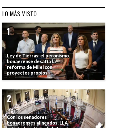
LO MÁS VISTO
Ley de Tierras: el peronismo
bonaerense desafía la
reforma de Milei con
proyectos propios
Con los senadores
bonaerenses alineados, LLA