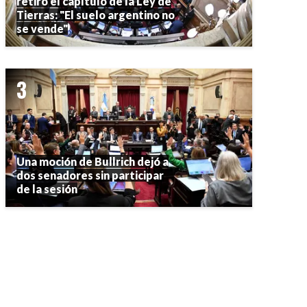
retiró el capítulo de la Ley de
Tierras: "El suelo argentino no
se vende"
Una moción de Bullrich dejó a
dos senadores sin participar
de la sesión