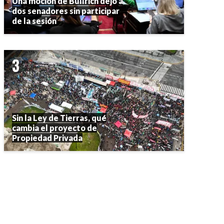
Una moción de Bullrich dejó a
dos senadores sin participar
de la sesión
Sin la Ley de Tierras, qué
cambia el proyecto de
Propiedad Privada