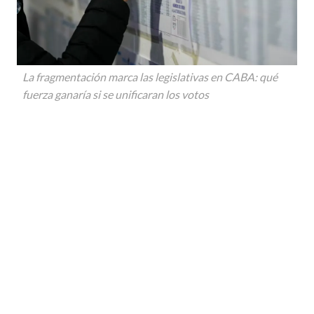
La fragmentación marca las legislativas en CABA: qué
fuerza ganaría si se unificaran los votos