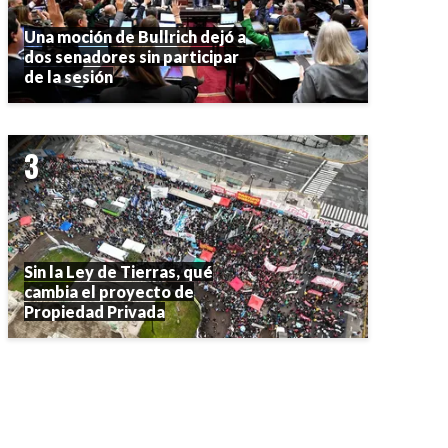
Una moción de Bullrich dejó a
dos senadores sin participar
de la sesión
Sin la Ley de Tierras, qué
cambia el proyecto de
Propiedad Privada