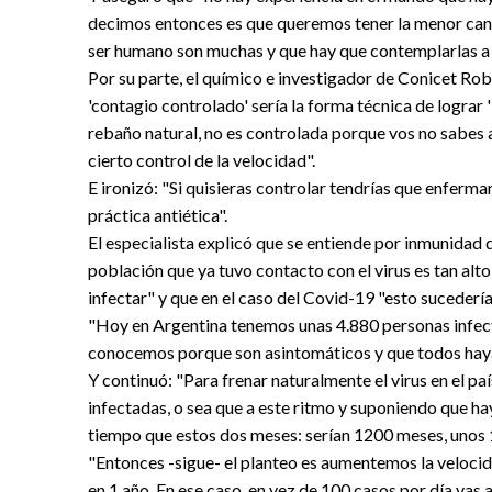
decimos entonces es que queremos tener la menor cant
ser humano son muchas y que hay que contemplarlas a 
Por su parte, el químico e investigador de Conicet Ro
'contagio controlado' sería la forma técnica de lograr 
rebaño natural, no es controlada porque vos no sabes a 
cierto control de la velocidad".
E ironizó: "Si quisieras controlar tendrías que enferma
práctica antiética".
El especialista explicó que se entiende por inmunidad 
población que ya tuvo contacto con el virus es tan alto
infectar" y que en el caso del Covid-19 "esto sucedería
"Hoy en Argentina tenemos unas 4.880 personas infec
conocemos porque son asintomáticos y que todos haya
Y continuó: "Para frenar naturalmente el virus en el p
infectadas, o sea que a este ritmo y suponiendo que ha
tiempo que estos dos meses: serían 1200 meses, unos 
"Entonces -sigue- el planteo es aumentemos la veloci
en 1 año. En ese caso, en vez de 100 casos por día vas 