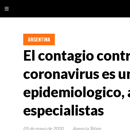
ARGENTINA
El contagio cont
coronavirus es u
epidemiologico,
especialistas
05 de mayo de 2020
Agencia Télam