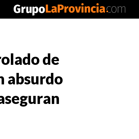
rolado de
n absurdo
 aseguran