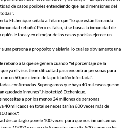
idad de casos posibles entendiendo que las dimensiones del
todas".
berto Etchenique señaló a Télam que "lo que están llamando
'inmunidad rebaño'. Pero es falso, si se busca la inmunidad de
quién le toca y en el mejor de los casos podrías ejercer un
r a una persona a propósito y aislarla, lo cual es obviamente una
de rebaño a la que se genera cuando "el porcentaje de la
 que ya el virus tiene dificultad para encontrar personas para
 con un 60 por ciento de la población infectada".
tadas confirmadas. Supongamos que haya 40 mil casos que no
n quedado inmunes", hipotetizó Etchenique.
aís necesitas a por los menos 24 millones de personas
ya 40 mil casos en total se necesitarían 600 veces más de
100 años".
dad de contagio ponele 100 veces, para que nos inmunicemos
a tener 10.000 y en vez de 5 muertos por día, 500, como en los