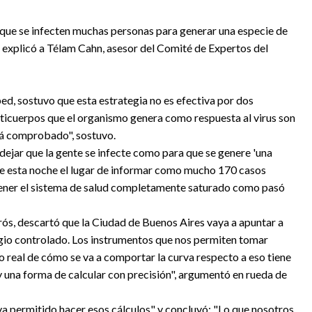
r que se infecten muchas personas para generar una especie de
 explicó a Télam Cahn, asesor del Comité de Expertos del
ed, sostuvo que esta estrategia no es efectiva por dos
nticuerpos que el organismo genera como respuesta al virus son
stá comprobado", sostuvo.
dejar que la gente se infecte como para que se genere 'una
 de esta noche el lugar de informar como mucho 170 casos
a tener el sistema de salud completamente saturado como pasó
rós, descartó que la Ciudad de Buenos Aires vaya a apuntar a
gio controlado. Los instrumentos que nos permiten tomar
lo real de cómo se va a comportar la curva respecto a eso tiene
y una forma de calcular con precisión", argumentó en rueda de
a permitido hacer esos cálculos" y concluyó: "Lo que nosotros