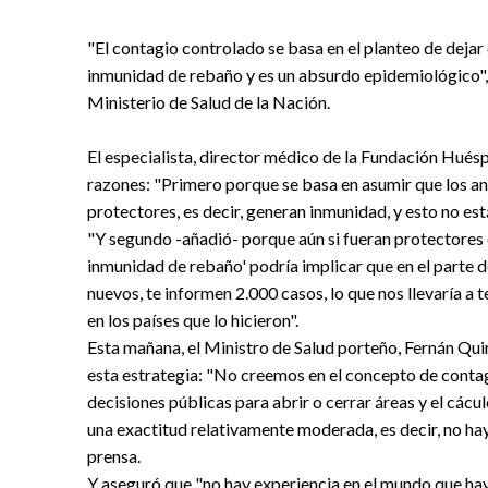
"El contagio controlado se basa en el planteo de deja
inmunidad de rebaño y es un absurdo epidemiológico",
Ministerio de Salud de la Nación.
El especialista, director médico de la Fundación Huésp
razones: "Primero porque se basa en asumir que los a
protectores, es decir, generan inmunidad, y esto no e
"Y segundo -añadió- porque aún si fueran protectores 
inmunidad de rebaño' podría implicar que en el parte
nuevos, te informen 2.000 casos, lo que nos llevaría 
en los países que lo hicieron".
Esta mañana, el Ministro de Salud porteño, Fernán Qui
esta estrategia: "No creemos en el concepto de conta
decisiones públicas para abrir o cerrar áreas y el cácu
una exactitud relativamente moderada, es decir, no ha
prensa.
Y aseguró que "no hay experiencia en el mundo que hay