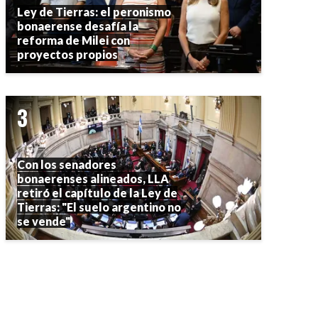
Ley de Tierras: el peronismo
bonaerense desafía la
reforma de Milei con
proyectos propios
Con los senadores
bonaerenses alineados, LLA
retiró el capítulo de la Ley de
Tierras: "El suelo argentino no
se vende"