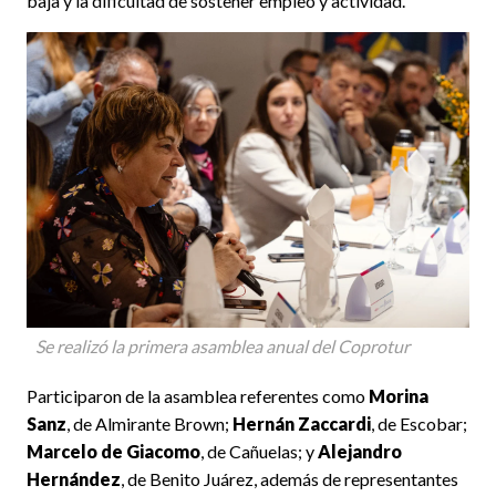
baja y la dificultad de sostener empleo y actividad.
Se realizó la primera asamblea anual del Coprotur
Participaron de la asamblea referentes como
Morina
Sanz
, de Almirante Brown;
Hernán Zaccardi
, de Escobar;
Marcelo de Giacomo
, de Cañuelas; y
Alejandro
Hernández
, de Benito Juárez, además de representantes