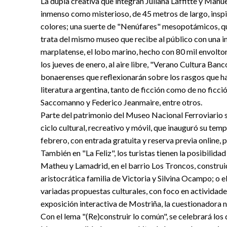
La dupla creativa que integran Juliana Laffitte y Manu
inmenso como misterioso, de 45 metros de largo, inspi
colores; una suerte de "Nenúfares" mesopotámicos, q
trata del mismo museo que recibe al público con una i
marplatense, el lobo marino, hecho con 80 mil envoltor
los jueves de enero, al aire libre, "Verano Cultura Banc
bonaerenses que reflexionarán sobre los rasgos que ha
literatura argentina, tanto de ficción como de no ficci
Saccomanno y Federico Jeanmaire, entre otros.
Parte del patrimonio del Museo Nacional Ferroviario s
ciclo cultural, recreativo y móvil, que inauguró su te
febrero, con entrada gratuita y reserva previa online, p
También en "La Feliz", los turistas tienen la posibilidad 
Matheu y Lamadrid, en el barrio Los Troncos, construi
aristocrática familia de Victoria y Silvina Ocampo; o 
variadas propuestas culturales, con foco en actividade
exposición interactiva de Mostriña, la cuestionadora 
Con el lema "(Re)construir lo común", se celebrará los 