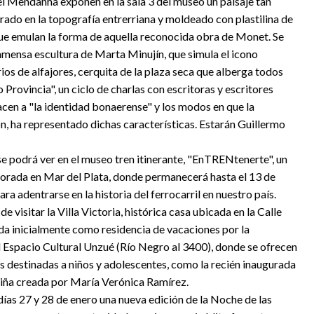
el Mendanha exponen en la sala 3 del museo un paisaje tan
rado en la topografía entrerriana y moldeado con plastilina de
ue emulan la forma de aquella reconocida obra de Monet. Se
nmensa escultura de Marta Minujín, que simula el icono
ios de alfajores, cerquita de la plaza seca que alberga todos
o Provincia", un ciclo de charlas con escritoras y escritores
cen a "la identidad bonaerense" y los modos en que la
ón, ha representado dichas características. Estarán Guillermo
e podrá ver en el museo tren itinerante, "EnTRENtenerte", un
mporada en Mar del Plata, donde permanecerá hasta el 13 de
ara adentrarse en la historia del ferrocarril en nuestro país.
de visitar la Villa Victoria, histórica casa ubicada en la Calle
da inicialmente como residencia de vacaciones por la
el Espacio Cultural Unzué (Río Negro al 3400), donde se ofrecen
s destinadas a niños y adolescentes, como la recién inaugurada
niña creada por María Verónica Ramírez.
días 27 y 28 de enero una nueva edición de la Noche de las