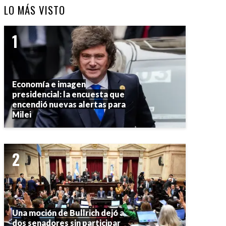
LO MÁS VISTO
Economía e imagen
presidencial: la encuesta que
encendió nuevas alertas para
Milei
Una moción de Bullrich dejó a
dos senadores sin participar