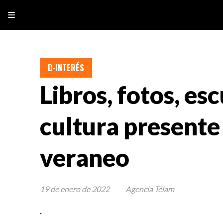
D-INTERÉS
Libros, fotos, es
cultura presente 
veraneo
19 de enero de 2022
Agencia Télam
.