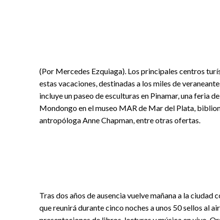
(Por Mercedes Ezquiaga). Los principales centros turís
estas vacaciones, destinadas a los miles de veraneante
incluye un paseo de esculturas en Pinamar, una feria d
Mondongo en el museo MAR de Mar del Plata, bibliomóv
antropóloga Anne Chapman, entre otras ofertas.
Tras dos años de ausencia vuelve mañana a la ciudad c
que reunirá durante cinco noches a unos 50 sellos al ai
presentaciones de libros, lecturas y música en vivo. Org