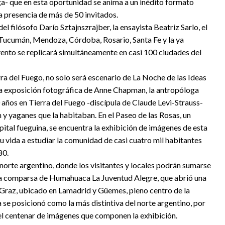
a- que en esta oportunidad se anima a un inédito formato
a presencia de más de 50 invitados.
el filósofo Darío Sztajnszrajber, la ensayista Beatriz Sarlo, el
Tucumán, Mendoza, Córdoba, Rosario, Santa Fe y la ya
vento se replicará simultáneamente en casi 100 ciudades del
rra del Fuego, no solo será escenario de La Noche de las Ideas
na exposición fotográfica de Anne Chapman, la antropóloga
años en Tierra del Fuego -discípula de Claude Levi-Strauss-
 y yaganes que la habitaban. En el Paseo de las Rosas, un
capital fueguina, se encuentra la exhibición de imágenes de esta
 vida a estudiar la comunidad de casi cuatro mil habitantes
80.
 norte argentino, donde los visitantes y locales podrán sumarse
ica comparsa de Humahuaca La Juventud Alegre, que abrió una
Graz, ubicado en Lamadrid y Güemes, pleno centro de la
a se posicionó como la más distintiva del norte argentino, por
ja el centenar de imágenes que componen la exhibición.