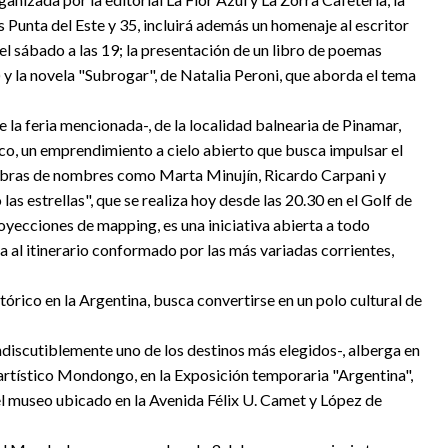
les Punta del Este y 35, incluirá además un homenaje al escritor
 el sábado a las 19; la presentación de un libro de poemas
 y la novela "Subrogar", de Natalia Peroni, que aborda el tema
la feria mencionada-, de la localidad balnearia de Pinamar,
co, un emprendimiento a cielo abierto que busca impulsar el
60 obras de nombres como Marta Minujín, Ricardo Carpani y
as estrellas", que se realiza hoy desde las 20.30 en el Golf de
yecciones de mapping, es una iniciativa abierta a todo
a al itinerario conformado por las más variadas corrientes,
tórico en la Argentina, busca convertirse en un polo cultural de
ndiscutiblemente uno de los destinos más elegidos-, alberga en
artístico Mondongo, en la Exposición temporaria "Argentina",
n el museo ubicado en la Avenida Félix U. Camet y López de