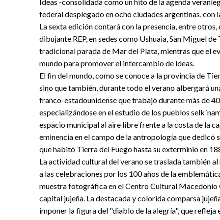
Ideas -consolidada como un hito de la agenda veranieg
federal desplegado en ocho ciudades argentinas, con l
La sexta edición contará con la presencia, entre otros, d
dibujante REP, en sedes como Ushuaia, San Miguel de 
tradicional parada de Mar del Plata, mientras que el e
mundo para promover el intercambio de ideas.
El fin del mundo, como se conoce a la provincia de Tie
sino que también, durante todo el verano albergará u
franco-estadounidense que trabajó durante más de 40 
especializándose en el estudio de los pueblos selk´nam
espacio municipal al aire libre frente a la costa de la 
eminencia en el campo de la antropología que dedicó su
que habitó Tierra del Fuego hasta su exterminio en 18
La actividad cultural del verano se traslada también al
a las celebraciones por los 100 años de la emblemát
muestra fotográfica en el Centro Cultural Macedonio 
capital jujeña. La destacada y colorida comparsa jujeñ
imponer la figura del "diablo de la alegría", que refle