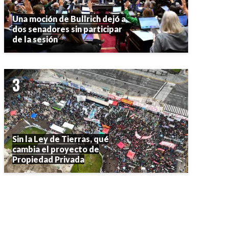
Una moción de Bullrich dejó a
dos senadores sin participar
de la sesión
Sin la Ley de Tierras, qué
cambia el proyecto de
Propiedad Privada