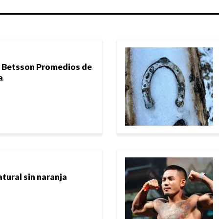
n Betsson Promedios de
a
ural sin naranja