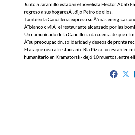
Junto a Jaramillo estaban el novelista Héctor Abab Fa
regreso a sus hogaresÂ”, dijo Petro de ellos.
También la Cancillería expresó su Â“más enérgica con
Â“blanco civilÂ” el restaurante alcanzado por las bom
Un comunicado de la Cancillería da cuenta de que el mi
Â“su preocupación, solidaridad y deseos de pronta re
El ataque ruso al restaurante Ria Pizza -un establecim
humanitario en Kramatorsk- dejó 10 muertos, entre ell