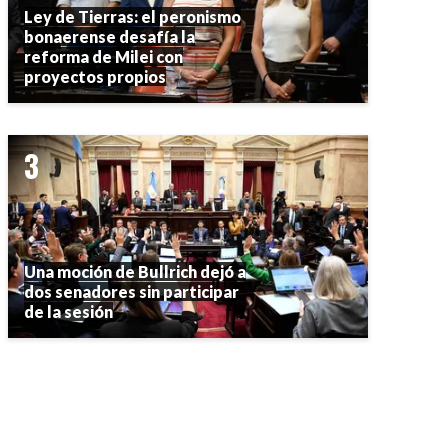
Ley de Tierras: el peronismo
bonaerense desafía la
reforma de Milei con
proyectos propios
Una moción de Bullrich dejó a
dos senadores sin participar
de la sesión