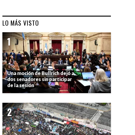
LO MÁS VISTO
Una moción de Bullrich dejó a
dos senadores sin participar
de la sesión