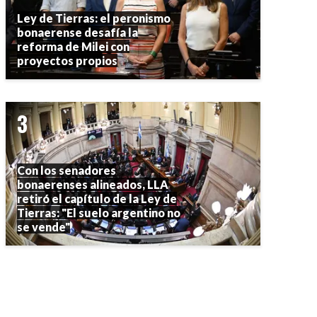
Ley de Tierras: el peronismo
bonaerense desafía la
reforma de Milei con
proyectos propios
Con los senadores
bonaerenses alineados, LLA
retiró el capítulo de la Ley de
Tierras: "El suelo argentino no
se vende"