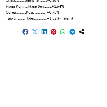
China..............Shenzhen.........+0,36%
Hong Kong.....Hang Seng........+1,64%
Corea..............Kospi............... +0,75%
Taiwán........... Taiex.................+1,52% (Télam)