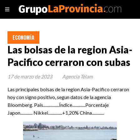
ECONOMÍA
Las bolsas de la region Asia-
Pacifico cerraron con subas
17 de marzo de 2023
Agencia Télam
Las principales bolsas de la region Asia-Pacifico cerraron
hoy con signo positivo, segun datos de la agencia
Bloomberg. Pais.................Índice..............Porcentaje
Japon............. Nikkei...............+1,20% China.............