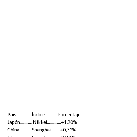
País.................Índice..............Porcentaje
Japón............. Nikkei...............+1,20%
China............. Shanghai..........+0,73%