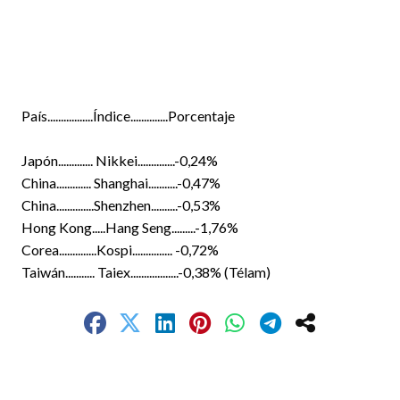
País.................Índice..............Porcentaje
Japón............. Nikkei..............-0,24%
China............. Shanghai...........-0,47%
China..............Shenzhen..........-0,53%
Hong Kong.....Hang Seng.........-1,76%
Corea..............Kospi............... -0,72%
Taiwán........... Taiex..................-0,38% (Télam)