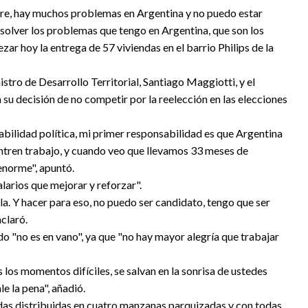
re, hay muchos problemas en Argentina y no puedo estar
olver los problemas que tengo en Argentina, que son los
zar hoy la entrega de 57 viviendas en el barrio Philips de la
stro de Desarrollo Territorial, Santiago Maggiotti, y el
a su decisión de no competir por la reelección en las elecciones
abilidad política, mi primer responsabilidad es que Argentina
ntren trabajo, y cuando veo que llevamos 33 meses de
enorme", apuntó.
alarios que mejorar y reforzar".
la. Y hacer para eso, no puedo ser candidato, tengo que ser
claró.
o "no es en vano", ya que "no hay mayor alegría que trabajar
los momentos difíciles, se salvan en la sonrisa de ustedes
e la pena", añadió.
ndas distribuidas en cuatro manzanas parquizadas y con todas