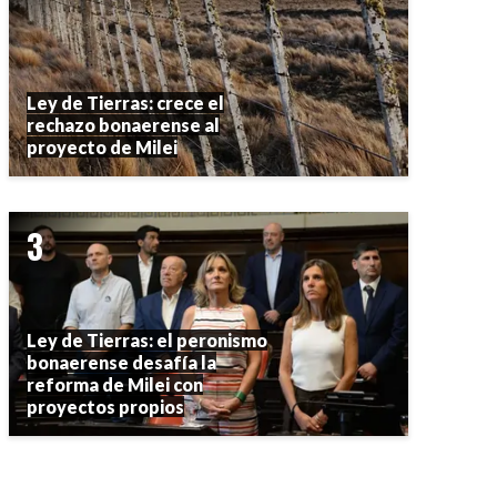
Ley de Tierras: crece el
rechazo bonaerense al
proyecto de Milei
Ley de Tierras: el peronismo
bonaerense desafía la
reforma de Milei con
proyectos propios