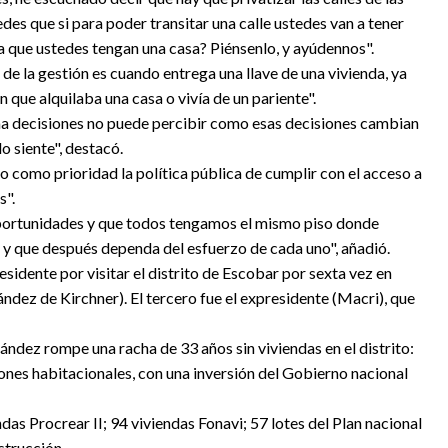
edes que si para poder transitar una calle ustedes van a tener
a que ustedes tengan una casa? Piénsenlo, y ayúdennos".
e la gestión es cuando entrega una llave de una vivienda, ya
que alquilaba una casa o vivía de un pariente".
a decisiones no puede percibir como esas decisiones cambian
lo siente", destacó.
o como prioridad la política pública de cumplir con el acceso a
s".
oportunidades y que todos tengamos el mismo piso donde
y que después dependa del esfuerzo de cada uno", añadió.
Presidente por visitar el distrito de Escobar por sexta vez en
ández de Kirchner). El tercero fue el expresidente (Macri), que
ández rompe una racha de 33 años sin viviendas en el distrito:
ones habitacionales, con una inversión del Gobierno nacional
as Procrear II; 94 viviendas Fonavi; 57 lotes del Plan nacional
strucción.