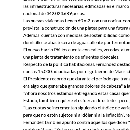
las infraestructuras necesarias, edificadas en el mar
nacional de 342.023.689 pesos.
Las nuevas viviendas tienen 60 m2, con una cocina-com
prevista la construcción de una platea para una futura
Además, cuentan con medidas de sostenibilidad como a
domicilio se abastecerá de agua caliente por termotan
El nuevo barrio Philips cuenta con calles, veredas, al
una planta de tratamiento de efluentes cloacales.
Respecto de la política habitacional, Fernández desta
con las 15.000 adjudicadas por el gobierno de Mauric
El Presidente recordó que durante el período que tran
era algo que generaba grandes dolores de cabeza" a las
"Ahora nosotros estamos entregando estas casas que ta
Estado, también requiere el esfuerzo de ustedes, pero 
"Las cuotas se incrementan siguiendo el índice de varia
para que no estén sujetos ni al dólar ni a la inflación", 
Fernández también apuntó contra aquellos que dicen "q
problemáticas: "Yo he escuchado decir cosas increíbles