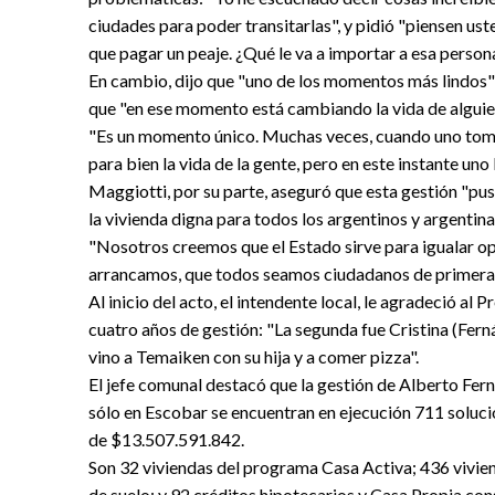
ciudades para poder transitarlas", y pidió "piensen ust
que pagar un peaje. ¿Qué le va a importar a esa person
En cambio, dijo que "uno de los momentos más lindos" d
que "en ese momento está cambiando la vida de alguien 
"Es un momento único. Muchas veces, cuando uno tom
para bien la vida de la gente, pero en este instante uno 
Maggiotti, por su parte, aseguró que esta gestión "pus
la vivienda digna para todos los argentinos y argentina
"Nosotros creemos que el Estado sirve para igualar 
arrancamos, que todos seamos ciudadanos de primera 
Al inicio del acto, el intendente local, le agradeció al 
cuatro años de gestión: "La segunda fue Cristina (Fern
vino a Temaiken con su hija y a comer pizza".
El jefe comunal destacó que la gestión de Alberto Fern
sólo en Escobar se encuentran en ejecución 711 soluci
de $13.507.591.842.
Son 32 viviendas del programa Casa Activa; 436 viviend
de suelo; y 92 créditos hipotecarios y Casa Propia con