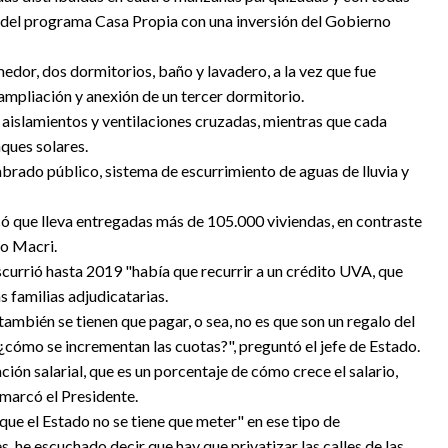
co del programa Casa Propia con una inversión del Gobierno
edor, dos dormitorios, baño y lavadero, a la vez que fue
 ampliación y anexión de un tercer dormitorio.
islamientos y ventilaciones cruzadas, mientras que cada
ques solares.
umbrado público, sistema de escurrimiento de aguas de lluvia y
có que lleva entregadas más de 105.000 viviendas, en contraste
io Macri.
scurrió hasta 2019 "había que recurrir a un crédito UVA, que
 familias adjudicatarias.
mbién se tienen que pagar, o sea, no es que son un regalo del
¿cómo se incrementan las cuotas?", preguntó el jefe de Estado.
ción salarial, que es un porcentaje de cómo crece el salario,
remarcó el Presidente.
ue el Estado no se tiene que meter" en ese tipo de
, he escuchado decir que hay que privatizar las calles de las