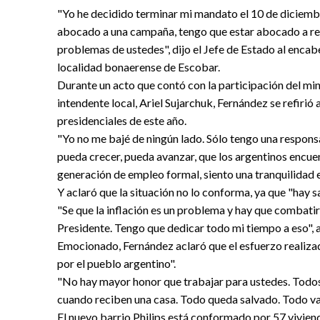
"Yo he decidido terminar mi mandato el 10 de diciemb
abocado a una campaña, tengo que estar abocado a res
problemas de ustedes", dijo el Jefe de Estado al encabe
localidad bonaerense de Escobar.
Durante un acto que contó con la participación del mini
intendente local, Ariel Sujarchuk, Fernández se refirió 
presidenciales de este año.
"Yo no me bajé de ningún lado. Sólo tengo una respons
pueda crecer, pueda avanzar, que los argentinos encue
generación de empleo formal, siento una tranquilidad 
Y aclaró que la situación no lo conforma, ya que "hay s
"Se que la inflación es un problema y hay que combatir
Presidente. Tengo que dedicar todo mi tiempo a eso", a
Emocionado, Fernández aclaró que el esfuerzo realizad
por el pueblo argentino".
"No hay mayor honor que trabajar para ustedes. Todos 
cuando reciben una casa. Todo queda salvado. Todo val
El nuevo barrio Philips está conformado por 57 vivie