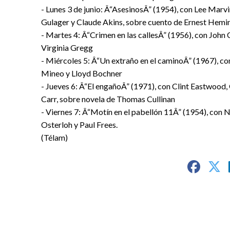
- Lunes 3 de junio: Â“AsesinosÂ” (1954), con Lee Marv
Gulager y Claude Akins, sobre cuento de Ernest Hem
- Martes 4: Â“Crimen en las callesÂ” (1956), con Joh
Virginia Gregg
- Miércoles 5: Â“Un extraño en el caminoÂ” (1967), c
Mineo y Lloyd Bochner
- Jueves 6: Â“El engañoÂ” (1971), con Clint Eastwood,
Carr, sobre novela de Thomas Cullinan
- Viernes 7: Â“Motín en el pabellón 11Â” (1954), con 
Osterloh y Paul Frees.
(Télam)