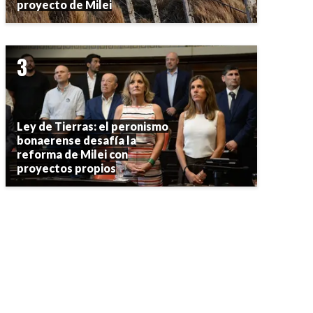
proyecto de Milei
Ley de Tierras: el peronismo
bonaerense desafía la
reforma de Milei con
proyectos propios