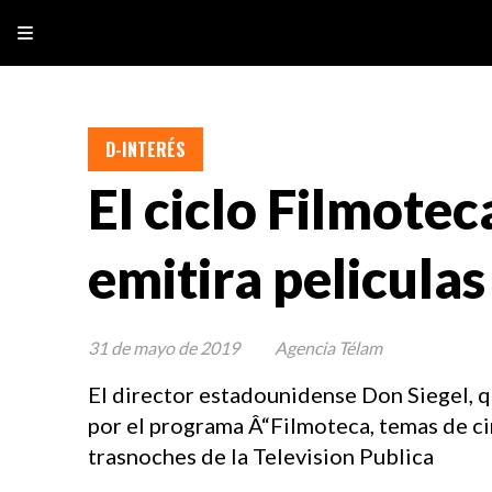
D-INTERÉS
El ciclo Filmotec
emitira peliculas
31 de mayo de 2019
Agencia Télam
El director estadounidense Don Siegel, q
por el programa Â“Filmoteca, temas de c
trasnoches de la Television Publica