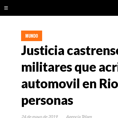
MUNDO
Justicia castrens
militares que acr
automovil en Rio
personas
24 de mayo de 2019
Agencia Télam