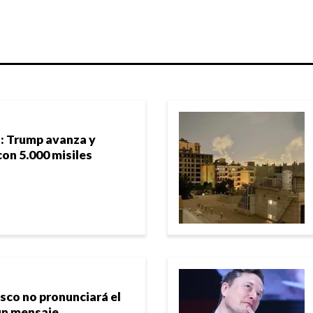
: Trump avanza y
on 5.000 misiles
isco no pronunciará el
un mensaje