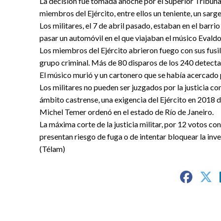
La decisión fue tomada anoche por el Superior Tribuna
miembros del Ejército, entre ellos un teniente, un sarg
Los militares, el 7 de abril pasado, estaban en el barri
pasar un automóvil en el que viajaban el músico Evald
Los miembros del Ejército abrieron fuego con sus fusile
grupo criminal. Más de 80 disparos de los 240 detecta
El músico murió y un cartonero que se había acercado
Los militares no pueden ser juzgados por la justicia co
ámbito castrense, una exigencia del Ejército en 2018 d
Michel Temer ordenó en el estado de Río de Janeiro.
La máxima corte de la justicia militar, por 12 votos co
presentan riesgo de fuga o de intentar bloquear la inve
(Télam)