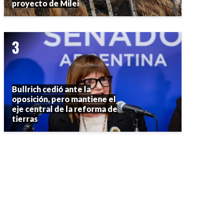
proyecto de Milei
Bullrich cedió ante la
oposición, pero mantiene el
eje central de la reforma de
tierras