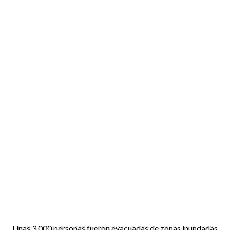
Unas 3.000 personas fueron evacuadas de zonas inundadas