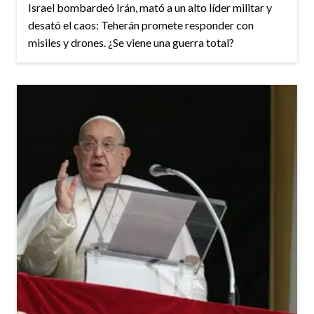
Israel bombardeó Irán, mató a un alto líder militar y
desató el caos: Teherán promete responder con
misiles y drones. ¿Se viene una guerra total?