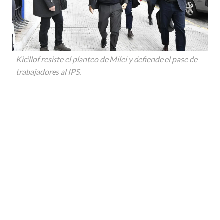
Kicillof resiste el planteo de Milei y defiende el pase de
trabajadores al IPS.