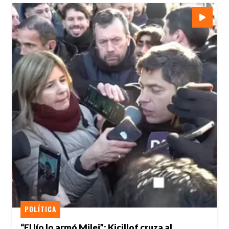
POLÍTICA
“El lío lo armó Milei”: Kicillof cruza al