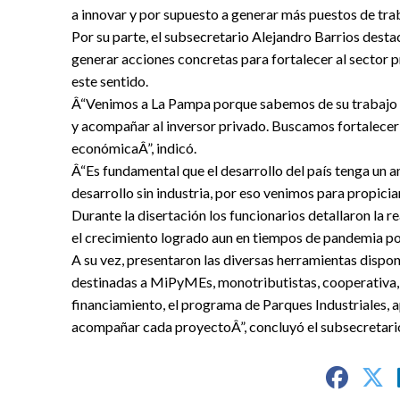
a innovar y por supuesto a generar más puestos de tra
Por su parte, el subsecretario Alejandro Barrios dest
generar acciones concretas para fortalecer al sector p
este sentido.
Â“Venimos a La Pampa porque sabemos de su trabajo y 
y acompañar al inversor privado. Buscamos fortalecer 
económicaÂ”, indicó.
Â“Es fundamental que el desarrollo del país tenga un an
desarrollo sin industria, por eso venimos para propicia
Durante la disertación los funcionarios detallaron la re
el crecimiento logrado aun en tiempos de pandemia por
A su vez, presentaron las diversas herramientas dispo
destinadas a MiPyMEs, monotributistas, cooperativa,
financiamiento, el programa de Parques Industriales, 
acompañar cada proyectoÂ”, concluyó el subsecretari