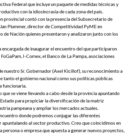
uctiva Federal que incluye un paquete de medidas técnicas y
oductivo con la idiosincrasia de cada zona del país.
 provincial contó con la presencia del Subsecretario de
e Alan Plummer, director de Competitividad PyME en
o de Nación quienes presentaron y analizaron junto con los
a encargada de inaugurar el encuentro del que participaron
l, FoGaPam, I-Comex, el Banco de La Pampa, asociaciones
de nuestro Sr. Gobernador (Axel Kicillof), su reconocimiento a
ue tanto el gobierno nacional como sus políticas públicas
a funcionaria.
 que se viene llevando a cabo desde la provincia apuntando
Estado para propiciar la diversificación de la matriz
dustria pampeana y ampliar los mercados actuales.
encuentro donde podremos conjugar las diferentes
ir apuntalando al sector productivo. Creo que coincidimos en
ella persona o empresa que apuesta a generar nuevos proyectos,