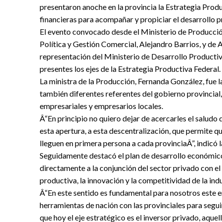
presentaron anoche en la provincia la Estrategia Prod
financieras para acompañar y propiciar el desarrollo pr
El evento convocado desde el Ministerio de Producción
Política y Gestión Comercial, Alejandro Barrios, y d
representación del Ministerio de Desarrollo Productiv
presentes los ejes de la Estrategia Productiva Federal.
La ministra de la Producción, Fernanda González, fue l
también diferentes referentes del gobierno provincia
empresariales y empresarios locales.
Â“En principio no quiero dejar de acercarles el saludo 
esta apertura, a esta descentralización, que permite q
lleguen en primera persona a cada provinciaÂ”, indicó l
Seguidamente destacó el plan de desarrollo económico
directamente a la conjunción del sector privado con el 
productiva, la innovación y la competitividad de la in
Â“En este sentido es fundamental para nosotros este 
herramientas de nación con las provinciales para segu
que hoy el eje estratégico es el inversor privado, aqu