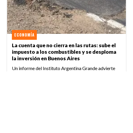
ECONOMÍA
La cuenta que no cierra en las rutas: sube el
impuesto a los combustibles y se desploma
la inversión en Buenos Aires
Un informe del Instituto Argentina Grande advierte
que la recaudación con destino vial creció muy por
encima de la inflación mientras Vialidad Nacional
redujo con fuerza la ejecución de fondos, en un
escenario de corredores deteriorados, obras
paralizadas y reclamos empresarios por el uso de esos
recursos.