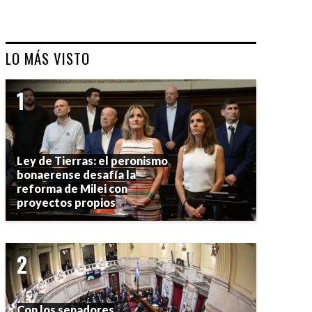
LO MÁS VISTO
Ley de Tierras: el peronismo
bonaerense desafía la
reforma de Milei con
proyectos propios
Con los senadores