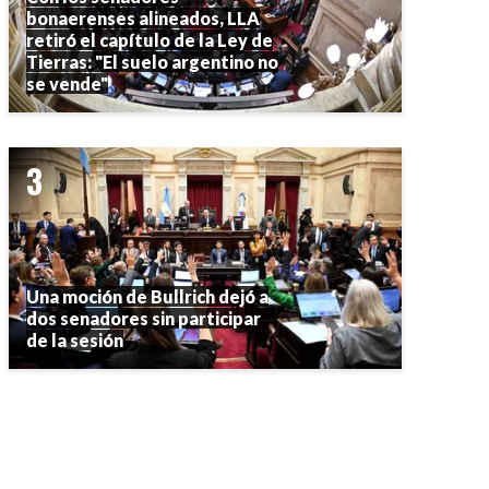
bonaerenses alineados, LLA
retiró el capítulo de la Ley de
Tierras: "El suelo argentino no
se vende"
Una moción de Bullrich dejó a
dos senadores sin participar
de la sesión