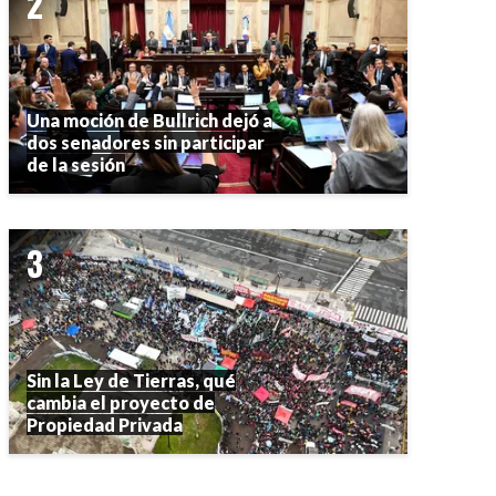
Una moción de Bullrich dejó a
dos senadores sin participar
de la sesión
Sin la Ley de Tierras, qué
cambia el proyecto de
Propiedad Privada