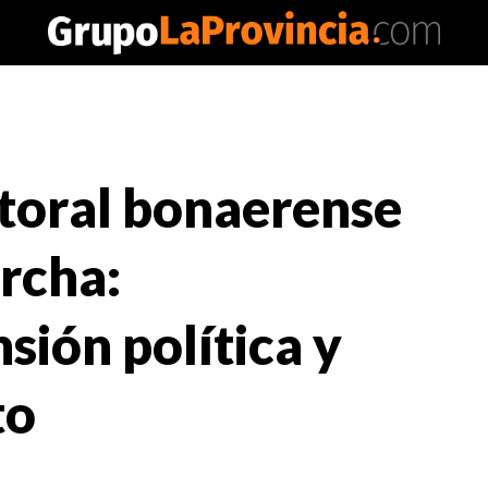
ctoral bonaerense
rcha:
sión política y
to