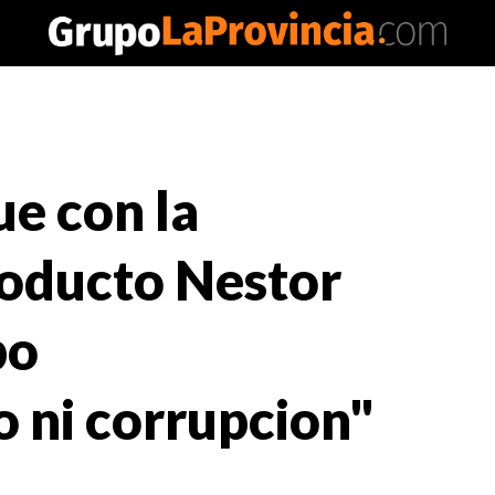
e con la
asoducto Nestor
bo
 ni corrupcion"