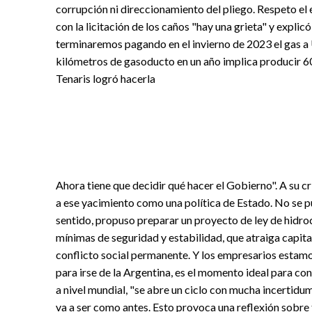
corrupción ni direccionamiento del pliego. Respeto el
con la licitación de los caños "hay una grieta" y explic
terminaremos pagando en el invierno de 2023 el gas a 
kilómetros de gasoducto en un año implica producir 6
Tenaris logró hacerla
Ahora tiene que decidir qué hacer el Gobierno". A su 
a ese yacimiento como una política de Estado. No se p
sentido, propuso preparar un proyecto de ley de hidro
mínimas de seguridad y estabilidad, que atraiga capital
conflicto social permanente. Y los empresarios estam
para irse de la Argentina, es el momento ideal para cons
a nivel mundial, "se abre un ciclo con mucha incertidu
va a ser como antes. Esto provoca una reflexión sobre 