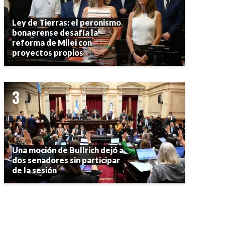
Ley de Tierras: el peronismo
bonaerense desafía la
reforma de Milei con
proyectos propios
Una moción de Bullrich dejó a
dos senadores sin participar
de la sesión