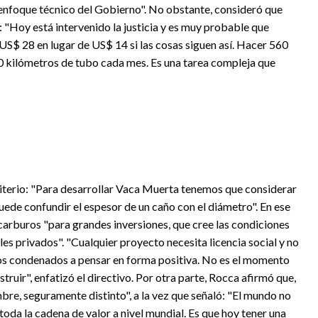
 enfoque técnico del Gobierno". No obstante, consideró que
ó: "Hoy está intervenido la justicia y es muy probable que
US$ 28 en lugar de US$ 14 si las cosas siguen así. Hacer 560
0 kilómetros de tubo cada mes. Es una tarea compleja que
criterio: "Para desarrollar Vaca Muerta tenemos que considerar
uede confundir el espesor de un caño con el diámetro". En ese
carburos "para grandes inversiones, que cree las condiciones
es privados". "Cualquier proyecto necesita licencia social y no
os condenados a pensar en forma positiva. No es el momento
truir", enfatizó el directivo. Por otra parte, Rocca afirmó que,
mbre, seguramente distinto", a la vez que señaló: "El mundo no
toda la cadena de valor a nivel mundial. Es que hoy tener una