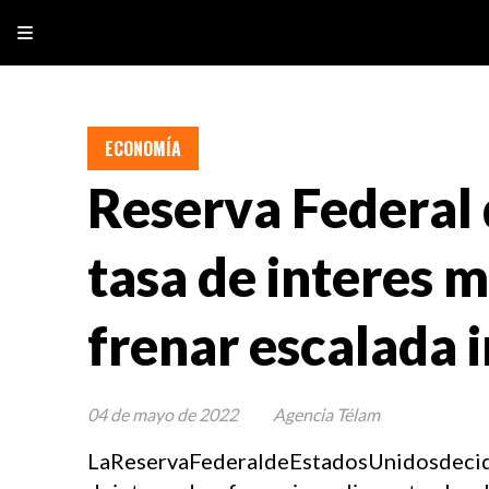
ECONOMÍA
Reserva Federal
tasa de interes 
frenar escalada i
04 de mayo de 2022
Agencia Télam
LaReservaFederaldeEstadosUnidosdecid