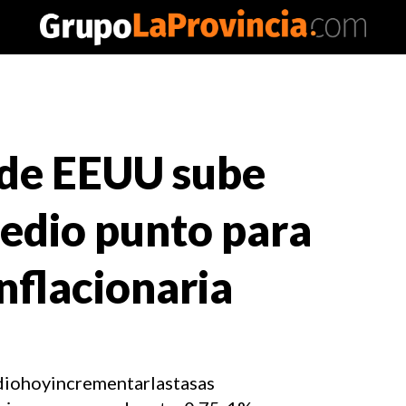
 de EEUU sube
medio punto para
nflacionaria
iohoyincrementarlastasas