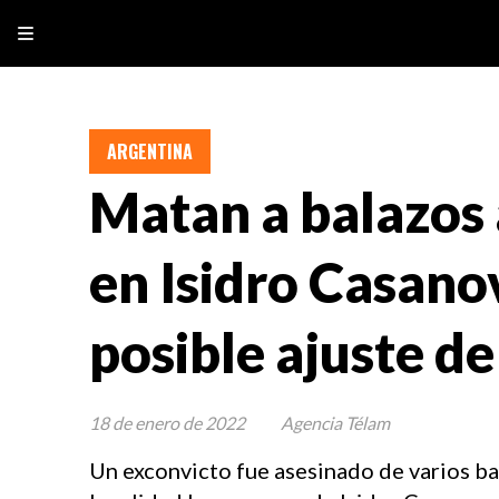
ARGENTINA
Matan a balazos 
en Isidro Casano
posible ajuste d
18 de enero de 2022
Agencia Télam
Un exconvicto fue asesinado de varios bal