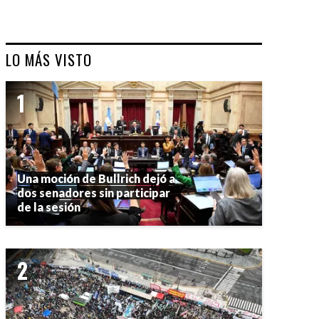
LO MÁS VISTO
Una moción de Bullrich dejó a
dos senadores sin participar
de la sesión