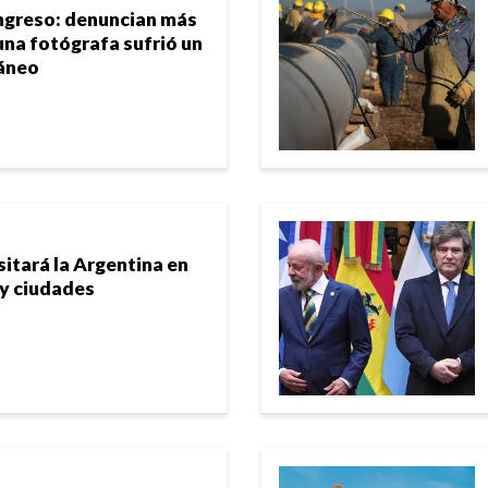
ngreso: denuncian más
una fotógrafa sufrió un
áneo
sitará la Argentina en
 y ciudades