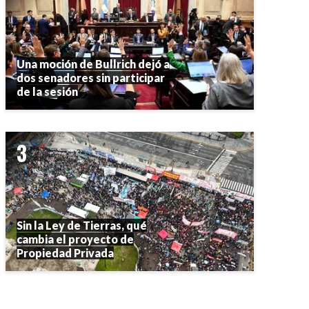
Una moción de Bullrich dejó a
dos senadores sin participar
de la sesión
Sin la Ley de Tierras, qué
cambia el proyecto de
Propiedad Privada