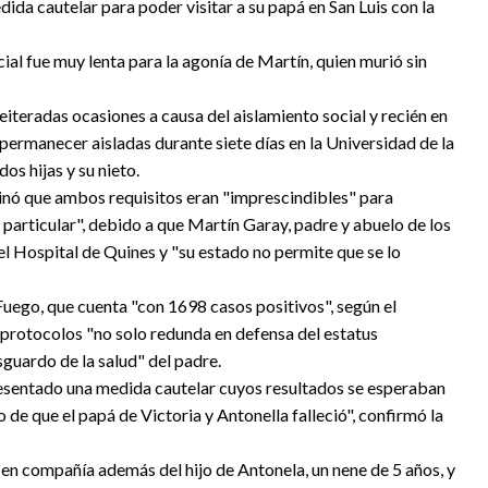
ida cautelar para poder visitar a su papá en San Luis con la
al fue muy lenta para la agonía de Martín, quien murió sin
eiteradas ocasiones a causa del aislamiento social y recién en
 permanecer aisladas durante siete días en la Universidad de la
os hijas y su nieto.
minó que ambos requisitos eran "imprescindibles" para
n particular", debido a que Martín Garay, padre y abuelo de los
l Hospital de Quines y "su estado no permite que se lo
 Fuego, que cuenta "con 1698 casos positivos", según el
 protocolos "no solo redunda en defensa del estatus
guardo de la salud" del padre.
esentado una medida cautelar cuyos resultados se esperaban
de que el papá de Victoria y Antonella falleció", confirmó la
en compañía además del hijo de Antonela, un nene de 5 años, y