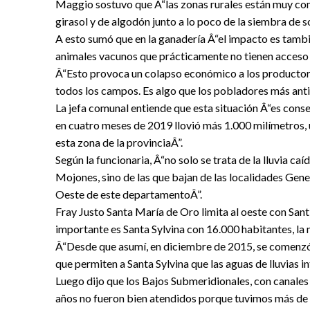
Maggio sostuvo que Â“las zonas rurales están muy com
girasol y de algodón junto a lo poco de la siembra de 
A esto sumó que en la ganadería Â“el impacto es tambi
animales vacunos que prácticamente no tienen acceso a
Â“Esto provoca un colapso económico a los productore
todos los campos. Es algo que los pobladores más anti
La jefa comunal entiende que esta situación Â“es con
en cuatro meses de 2019 llovió más 1.000 milímetros,
esta zona de la provinciaÂ”.
Según la funcionaria, Â“no solo se trata de la lluvia caí
Mojones, sino de las que bajan de las localidades Gene
Oeste de este departamentoÂ”.
Fray Justo Santa María de Oro limita al oeste con Sant
importante es Santa Sylvina con 16.000 habitantes, la 
Â“Desde que asumí, en diciembre de 2015, se comenzó
que permiten a Santa Sylvina que las aguas de lluvias 
Luego dijo que los Bajos Submeridionales, con canales
años no fueron bien atendidos porque tuvimos más de 