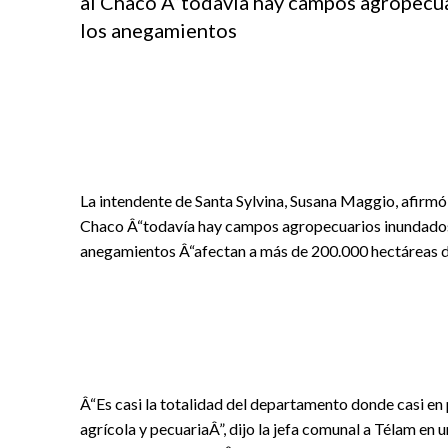
al Chaco Â“todavia hay campos agropecuar
los anegamientos
La intendente de Santa Sylvina, Susana Maggio, afirmó h
Chaco Â“todavía hay campos agropecuarios inundados po
anegamientos Â“afectan a más de 200.000 hectáreas d
Â“Es casi la totalidad del departamento donde casi en p
agrícola y pecuariaÂ”, dijo la jefa comunal a Télam en u