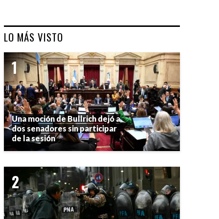
LO MÁS VISTO
Una moción de Bullrich dejó a
dos senadores sin participar
de la sesión