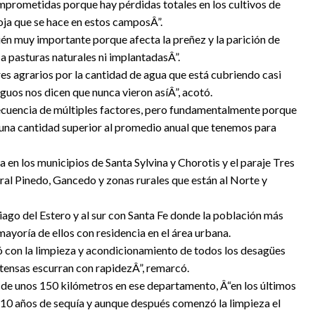
prometidas porque hay pérdidas totales en los cultivos de
soja que se hace en estos camposÂ”.
én muy importante porque afecta la preñez y la parición de
 pasturas naturales ni implantadasÂ”.
s agrarios por la cantidad de agua que está cubriendo casi
guos nos dicen que nunca vieron asíÂ”, acotó.
secuencia de múltiples factores, pero fundamentalmente porque
 una cantidad superior al promedio anual que tenemos para
da en los municipios de Santa Sylvina y Chorotis y el paraje Tres
ral Pinedo, Gancedo y zonas rurales que están al Norte y
iago del Estero y al sur con Santa Fe donde la población más
mayoría de ellos con residencia en el área urbana.
 con la limpieza y acondicionamiento de todos los desagües
intensas escurran con rapidezÂ”, remarcó.
 de unos 150 kilómetros en ese departamento, Â“en los últimos
10 años de sequía y aunque después comenzó la limpieza el