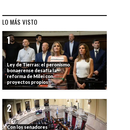
LO MÁS VISTO
Ley de Tierras: el peronismo
bonaerense desafía la
reforma de Milei con
proyectos propios
Con los senadores