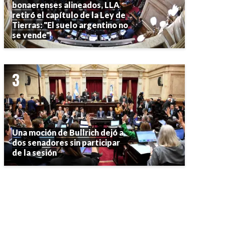
bonaerenses alineados, LLA
retiró el capítulo de la Ley de
Tierras: "El suelo argentino no
se vende"
Una moción de Bullrich dejó a
dos senadores sin participar
de la sesión