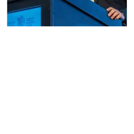
MUNICIPALES
Recoulat: "Es importante que las decisiones
se construyan desde el territorio,
escuchando a los municipios"
Trenque Lauquen fue sede del cuarto encuentro
regional “¿Cuánto futuro cabe en la Provincia de
Buenos Aires?”, una jornada de diálogo y participación
para el diseño de una agenda de desarrollo que refleje
las necesidades y oportunidades.