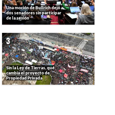
Una moción de Bullrich dejó a
dos senadores sin participar
de la sesión
Sin la Ley de Tierras, qué
cambia el proyecto de
Propiedad Privada