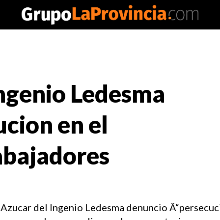
 Ingenio Ledesma
cion en el
abajadores
 Azucar del Ingenio Ledesma denuncio Â“persecuci