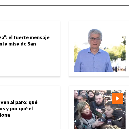
za”: el fuerte mensaje
n la misa de San
ven al paro: qué
s y por qué el
tiona