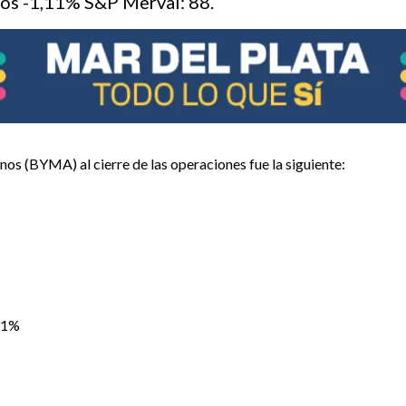
os -1,11% S&P Merval: 88.
nos (BYMA) al cierre de las operaciones fue la siguiente:
11%