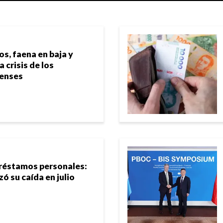
, faena en baja y
a crisis de los
renses
préstamos personales:
zó su caída en julio