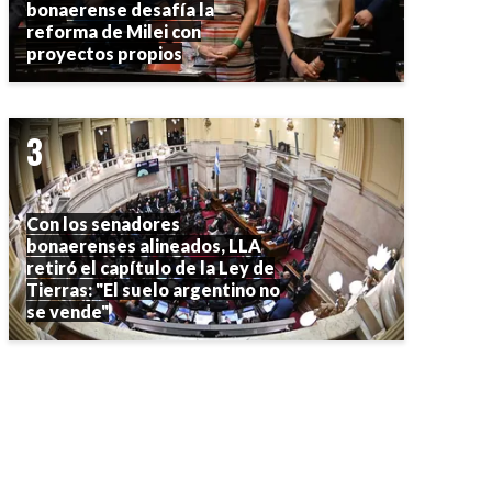
bonaerense desafía la
reforma de Milei con
proyectos propios
Con los senadores
bonaerenses alineados, LLA
retiró el capítulo de la Ley de
Tierras: "El suelo argentino no
se vende"