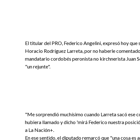
El titular del PRO, Federico Angelini, expresó hoy que 
Horacio Rodríguez Larreta, por no haberle comentado s
mandatario cordobés peronista no kirchnerista Juan Sc
"un rejunte".
"Me sorprendió muchísimo cuando Larreta sacó ese co
hubiera llamado y dicho 'mirá Federico nuestra posición
a La Nación+.
En ese sentido, el diputado remarcó que "una cosa es a