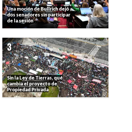
Una moción de Bullrich dejó a
dos senadores sin participar
de la sesión
Sin la Ley de Tierras, qué
cambia el proyecto de
Propiedad Privada