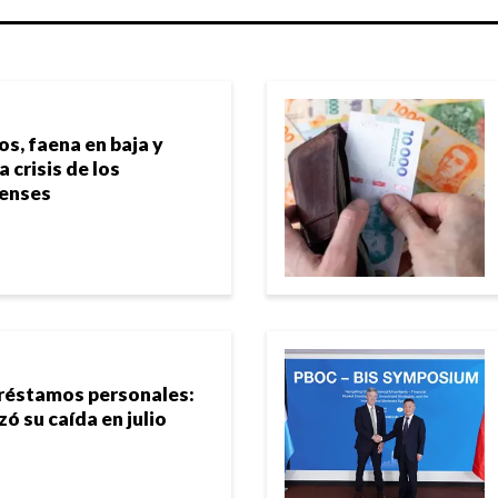
, faena en baja y
a crisis de los
renses
préstamos personales:
zó su caída en julio