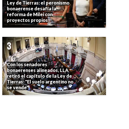
Ley de Tierras: el peronismo
bonaerense desafía la
reforma de Milei con
proyectos propios
Con los senadores
bonaerenses alineados, LLA
retiró el capítulo de la Ley de
Tierras: "El suelo argentino no
se vende"