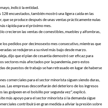
mayo, indicó la entidad.
os 128 encuestados, también mostró una ligera caída en las
or, que se produce después de unas ventas prácticamente nulas
 más rápida para el próximo mes.
sólo crecieron las ventas de comestibles, muebles y alfombras,
 de los pedidos por decimosexto mes consecutivo, mientras que
speradas se redujeron a su nivel más bajo desde marzo.
leja, dijo que el plan de cesantía demostró ser eficaz para
 los sectores más afectados por la pandemia, pero estos
as de puestos de trabajo se han retrasado en lugar de haberse
nes comerciales para el sector minorista siguen siendo duras,
esas. Las empresas desconfiarán del deterioro de los ingresos
s las golpeen en el bolsillo por segunda vez", explicó.
site más apoyo para el sector minorista si la demanda sigue
omerciales contribuirá en gran medida a aliviar la presión sobre