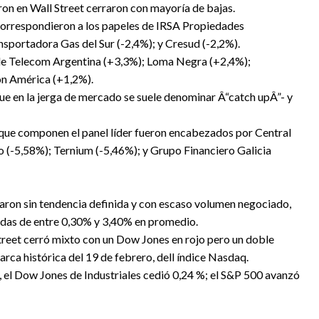
on en Wall Street cerraron con mayoría de bajas.
 correspondieron a los papeles de IRSA Propiedades
nsportadora Gas del Sur (-2,4%); y Cresud (-2,2%).
es de Telecom Argentina (+3,3%); Loma Negra (+2,4%);
ón América (+1,2%).
 que en la jerga de mercado se suele denominar Â“catch upÂ”- y
s que componen el panel líder fueron encabezados por Central
(-5,58%); Ternium (-5,46%); y Grupo Financiero Galicia
eraron sin tendencia definida y con escaso volumen negociado,
idas de entre 0,30% y 3,40% en promedio.
Street cerró mixto con un Dow Jones en rojo pero un doble
arca histórica del 19 de febrero, dell índice Nasdaq.
, el Dow Jones de Industriales cedió 0,24 %; el S&P 500 avanzó