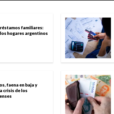
 préstamos familiares:
los hogares argentinos
, faena en baja y
a crisis de los
renses