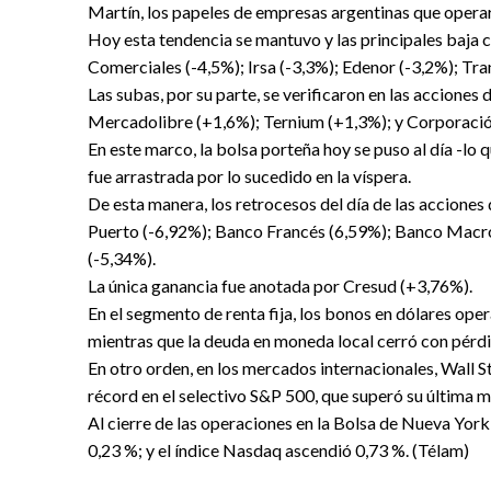
Martín, los papeles de empresas argentinas que operar
Hoy esta tendencia se mantuvo y las principales baja
Comerciales (-4,5%); Irsa (-3,3%); Edenor (-3,2%); Tra
Las subas, por su parte, se verificaron en las accion
Mercadolibre (+1,6%); Ternium (+1,3%); y Corporaci
En este marco, la bolsa porteña hoy se puso al día -lo
fue arrastrada por lo sucedido en la víspera.
De esta manera, los retrocesos del día de las accione
Puerto (-6,92%); Banco Francés (6,59%); Banco Macro 
(-5,34%).
La única ganancia fue anotada por Cresud (+3,76%).
En el segmento de renta fija, los bonos en dólares op
mientras que la deuda en moneda local cerró con pérd
En otro orden, en los mercados internacionales, Wall 
récord en el selectivo S&P 500, que superó su última m
Al cierre de las operaciones en la Bolsa de Nueva York
0,23 %; y el índice Nasdaq ascendió 0,73 %. (Télam)