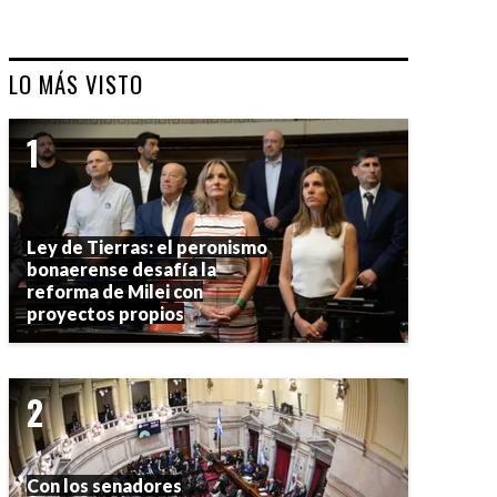
LO MÁS VISTO
Ley de Tierras: el peronismo
bonaerense desafía la
reforma de Milei con
proyectos propios
Con los senadores