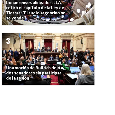
bonaerenses alineados, LLA
retiró el capítulo de la Ley de
Tierras: "El suelo argentino no
se vende"
Una moción de Bullrich dejó a
dos senadores sin participar
de la sesión