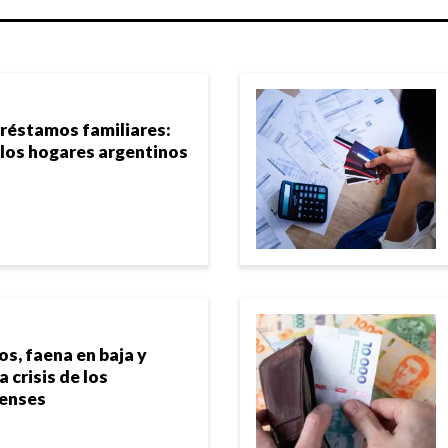
 préstamos familiares:
los hogares argentinos
, faena en baja y
a crisis de los
renses