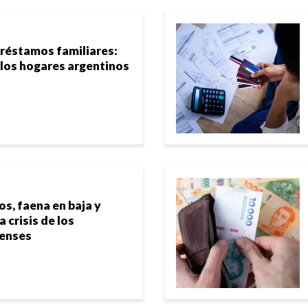
 préstamos familiares:
los hogares argentinos
, faena en baja y
a crisis de los
renses