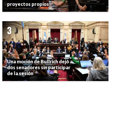
proyectos propios
Una moción de Bullrich dejó a
dos senadores sin participar
de la sesión