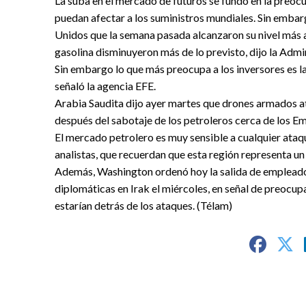
La suba en el mercado de futuros se fundó en la preoc
puedan afectar a los suministros mundiales. Sin embar
Unidos que la semana pasada alcanzaron su nivel más a
gasolina disminuyeron más de lo previsto, dijo la Admi
Sin embargo lo que más preocupa a los inversores es l
señaló la agencia EFE.
Arabia Saudita dijo ayer martes que drones armados a
después del sabotaje de los petroleros cerca de los E
El mercado petrolero es muy sensible a cualquier ataque
analistas, que recuerdan que esta región representa un
Además, Washington ordenó hoy la salida de empleado
diplomáticas en Irak el miércoles, en señal de preocup
estarían detrás de los ataques. (Télam)