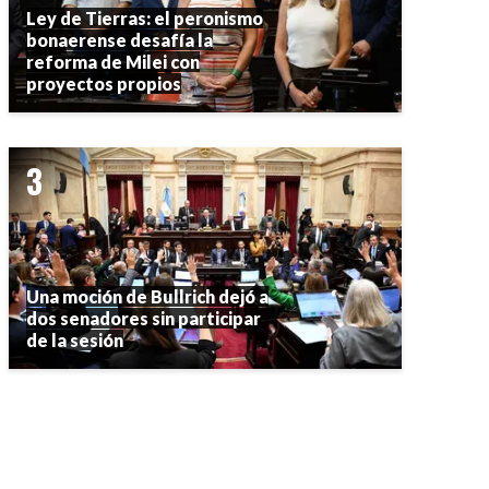
Ley de Tierras: el peronismo
bonaerense desafía la
reforma de Milei con
proyectos propios
Una moción de Bullrich dejó a
dos senadores sin participar
de la sesión