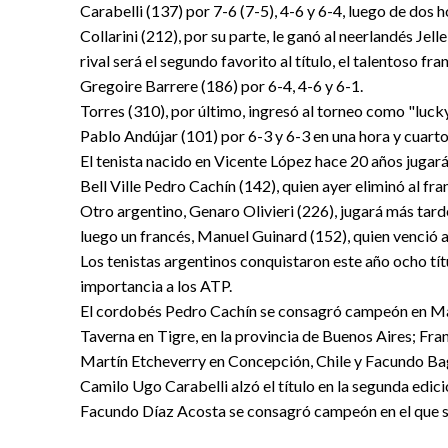
Carabelli (137) por 7-6 (7-5), 4-6 y 6-4, luego de dos 
Collarini (212), por su parte, le ganó al neerlandés Jel
rival será el segundo favorito al título, el talentoso f
Gregoire Barrere (186) por 6-4, 4-6 y 6-1.
Torres (310), por último, ingresó al torneo como "lucky
Pablo Andújar (101) por 6-3 y 6-3 en una hora y cuarto
El tenista nacido en Vicente López hace 20 años jugará
Bell Ville Pedro Cachín (142), quien ayer eliminó al fra
Otro argentino, Genaro Olivieri (226), jugará más tarde 
luego un francés, Manuel Guinard (152), quien venció 
Los tenistas argentinos conquistaron este año ocho títu
importancia a los ATP.
El cordobés Pedro Cachín se consagró campeón en Mad
Taverna en Tigre, en la provincia de Buenos Aires; Fra
Martín Etcheverry en Concepción, Chile y Facundo Bag
Camilo Ugo Carabelli alzó el título en la segunda edic
Facundo Díaz Acosta se consagró campeón en el que s