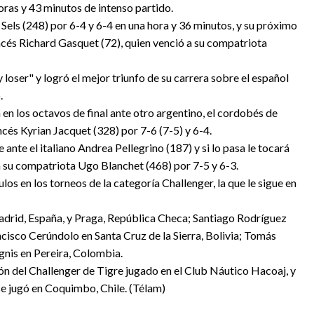
horas y 43 minutos de intenso partido.
le Sels (248) por 6-4 y 6-4 en una hora y 36 minutos, y su próximo
rancés Richard Gasquet (72), quien venció a su compatriota
 loser" y logró el mejor triunfo de su carrera sobre el español
.
 en los octavos de final ante otro argentino, el cordobés de
ncés Kyrian Jacquet (328) por 7-6 (7-5) y 6-4.
ante el italiano Andrea Pellegrino (187) y si lo pasa le tocará
a su compatriota Ugo Blanchet (468) por 7-5 y 6-3.
los en los torneos de la categoría Challenger, la que le sigue en
rid, España, y Praga, República Checa; Santiago Rodríguez
ncisco Cerúndolo en Santa Cruz de la Sierra, Bolivia; Tomás
nis en Pereira, Colombia.
ión del Challenger de Tigre jugado en el Club Náutico Hacoaj, y
e jugó en Coquimbo, Chile. (Télam)