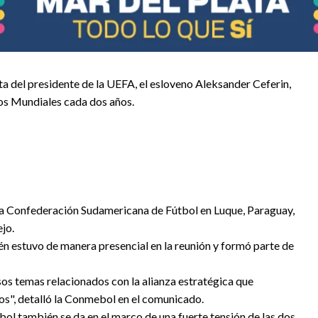
ta del presidente de la UEFA, el esloveno Aleksander Ceferin,
los Mundiales cada dos años.
e la Confederación Sudamericana de Fútbol en Luque, Paraguay,
ejo.
én estuvo de manera presencial en la reunión y formó parte de
os temas relacionados con la alianza estratégica que
", detalló la Conmebol en el comunicado.
ebol también se da en el marco de una fuerte tensión de las dos