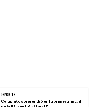
DEPORTES
Colapinto sorprendió en la primera mitad
de la F1 y entró al top 10