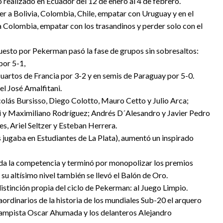
 realizado en Ecuador del 12 de enero al 4 de febrero.
r a Bolivia, Colombia, Chile, empatar con Uruguay y en el
a Colombia, empatar con los trasandinos y perder solo con el
uesto por Pekerman pasó la fase de grupos sin sobresaltos:
por 5-1,
 cuartos de Francia por 3-2 y en semis de Paraguay por 5-0.
 el José Amalfitani.
colás Bursisso, Diego Colotto, Mauro Cetto y Julio Arca;
 y Maximiliano Rodríguez; Andrés D´Alesandro y Javier Pedro
s, Ariel Seltzer y Esteban Herrera.
 jugaba en Estudiantes de La Plata), aumentó un inspirado
 toda la competencia y terminó por monopolizar los premios
 su altísimo nivel también se llevó el Balón de Oro.
 distinción propia del ciclo de Pekerman: al Juego Limpio.
ordinarios de la historia de los mundiales Sub-20 el arquero
campista Oscar Ahumada y los delanteros Alejandro