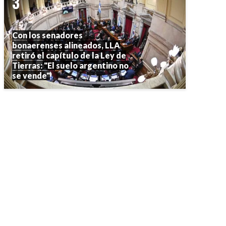
Con los senadores
bonaerenses alineados, LLA
retiró el capítulo de la Ley de
Tierras: "El suelo argentino no
se vende"