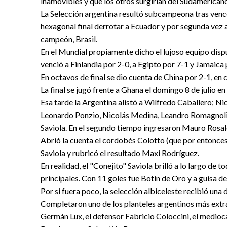
inamovibles y que los otros surgirían del Sudamericano
La Selección argentina resultó subcampeona tras vence
hexagonal final derrotar a Ecuador y por segunda vez 
campeón, Brasil.
En el Mundial propiamente dicho el lujoso equipo disp
venció a Finlandia por 2-0, a Egipto por 7-1 y Jamaica 
En octavos de final se dio cuenta de China por 2-1, en
La final se jugó frente a Ghana el domingo 8 de julio en
Esa tarde la Argentina alistó a Wilfredo Caballero; Ni
Leonardo Ponzio, Nicolás Medina, Leandro Romagnoli
Saviola. En el segundo tiempo ingresaron Mauro Rosale
Abrió la cuenta el cordobés Colotto (que por entonces
Saviola y rubricó el resultado Maxi Rodríguez.
En realidad, el "Conejito" Saviola brilló a lo largo de
principales. Con 11 goles fue Botín de Oro y a guisa de
Por si fuera poco, la selección albiceleste recibió una
Completaron uno de los planteles argentinos más extra
Germán Lux, el defensor Fabricio Coloccini, el medio