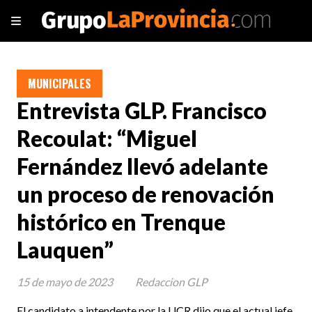
MUNICIPALES
Entrevista GLP. Francisco
Recoulat: “Miguel
Fernández llevó adelante
un proceso de renovación
histórico en Trenque
Lauquen”
15 de mayo de 2023
Redaccion GLP
El candidato a intendente por la UCR dijo que el actual jefe