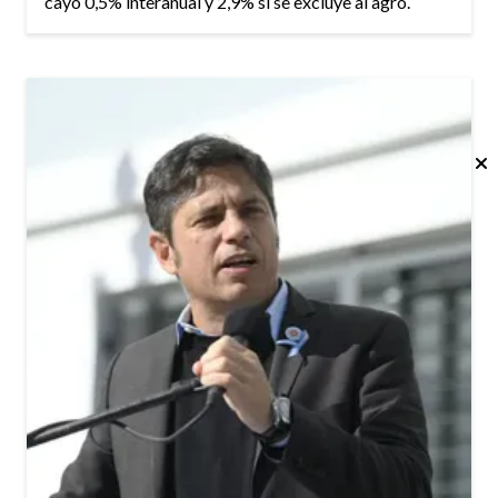
cayó 0,5% interanual y 2,9% si se excluye al agro.